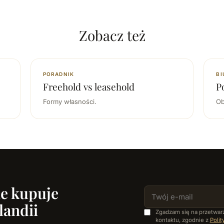
Zobacz też
PORADNIK
BI
Freehold vs leasehold
P
Formy własności.
Ob
ie kupuje
landii
Zgadzam się na przetwarz
kontaktu, zgodnie z
Polit