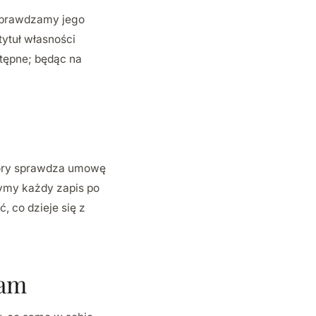
Sprawdzamy jego
tytuł własności
stępne; będąc na
tóry sprawdza umowę
zymy każdy zapis po
, co dzieje się z
ram