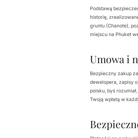
Podstawą bezpieczeń
historię, zrealizowan
gruntu (Chanote), poz
miejscu na Phuket we
Umowa i n
Bezpieczny zakup za
dewelopera, zapisy o
polsku, byś rozumiał
Twoją wpłatą w każd
Bezpieczn