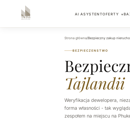
OFERTY
BA
AI ASYSTENT
▾
Strona główna
/
Bezpieczny zakup nierucho
BEZPIECZENSTWO
Bezpiecz
Tajlandii
Weryfikacja dewelopera, niez
forma własności - tak wygląda
zespołem na miejscu na Phuke