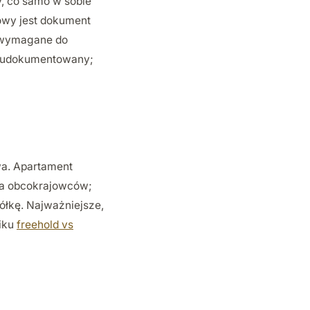
, co samo w sobie
owy jest dokument
, wymagane do
ie udokumentowany;
wa. Apartament
la obcokrajowców;
półkę. Najważniejsze,
niku
freehold vs