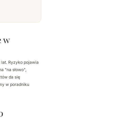
e w
 lat. Ryzyko pojawia
na "na słowo",
któw da się
śmy w poradniku
o