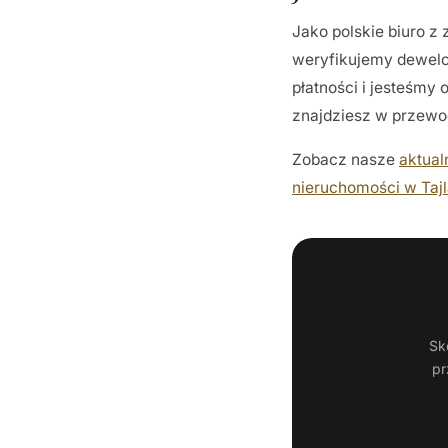
Jako polskie biuro z
weryfikujemy dewelo
płatności i jesteśmy
znajdziesz w przew
Zobacz nasze
aktual
nieruchomości w Tajl
Sk
pr