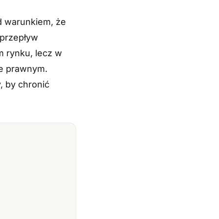
od warunkiem, że
 przepływ
m rynku, lecz w
ie prawnym.
, by chronić