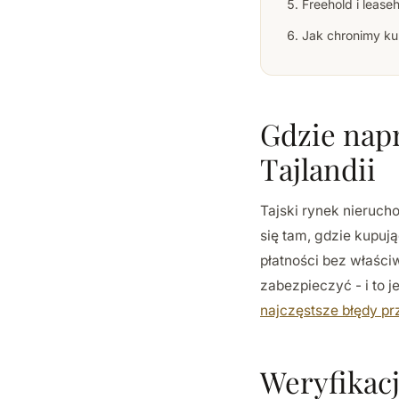
Freehold i lease
Jak chronimy k
Gdzie nap
Tajlandii
Tajski rynek nieruch
się tam, gdzie kupuj
płatności bez właści
zabezpieczyć - i to 
najczęstsze błędy pr
Weryfikac