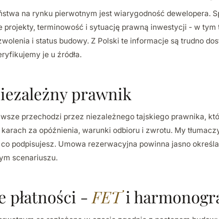
stwa na rynku pierwotnym jest wiarygodność dewelopera. 
e projekty, terminowość i sytuację prawną inwestycji - w tym 
wolenia i status budowy. Z Polski te informacje są trudno do
ryfikujemy je u źródła.
iezależny prawnik
wsze przechodzi przez niezależnego tajskiego prawnika, k
 karach za opóźnienia, warunki odbioru i zwrotu. My tłumac
, co podpisujesz. Umowa rezerwacyjna powinna jasno określać
ym scenariuszu.
e płatności -
FET
i harmonog