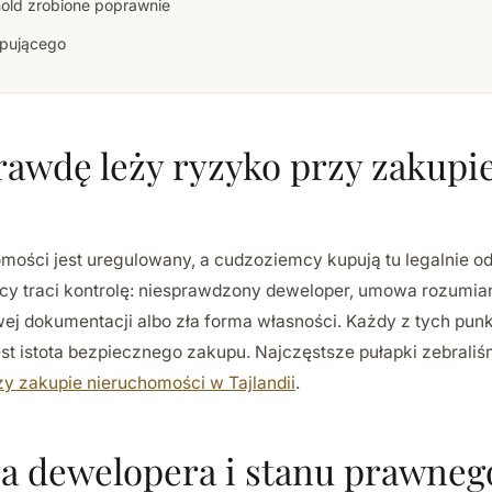
hold zrobione poprawnie
upującego
rawdę leży ryzyko przy zakupi
omości jest uregulowany, a cudzoziemcy kupują tu legalnie od
ący traci kontrolę: niesprawdzony deweloper, umowa rozumia
wej dokumentacji albo zła forma własności. Każdy z tych pun
jest istota bezpiecznego zakupu. Najczęstsze pułapki zebrali
zy zakupie nieruchomości w Tajlandii
.
ja dewelopera i stanu prawneg