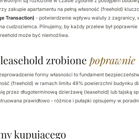
pierwotnym są rozłożone w czasie zgodnie z postępem budowy
rzy zakupie apartamentu na pełną własność (freehold) klucz
ge Transaction)
- potwierdzenie wpływu waluty z zagranicy
i na cudzoziemca. Pilnujemy, by każdy przelew był poprawn
 freehold może być niemożliwa.
 leasehold zrobione
poprawnie
zeprowadzenie formy własności to fundament bezpieczeńst
sność (freehold) w ramach limitu 49% powierzchni budynku d
 się przez długoterminową dzierżawę (leasehold) lub tajską s
truowana prawidłowo - różnice i pułapki opisujemy w porad
imy kupującego