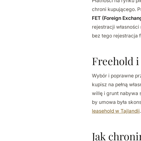
Płatności na rynku 
chroni kupującego. P
FET (Foreign Exchan
rejestracji własnośc
bez tego rejestracja
Freehold i
Wybór i poprawne pr
kupisz na pełną wła
willę i grunt nabywa
by umowa była skons
leasehold w Tajlandii
.
Jak chron