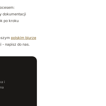
rocesem:
y dokumentacji
ok po kroku
naszym
polskim biurze
 - napisz do nas.
a i
tna