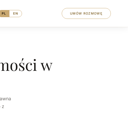
PL
EN
UMÓW ROZMOWĘ
mości w
rawna
 z