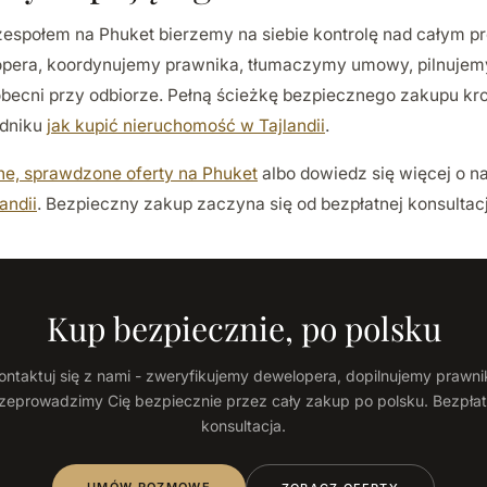
 zespołem na Phuket bierzemy na siebie kontrolę nad całym p
pera, koordynujemy prawnika, tłumaczymy umowy, pilnujem
 obecni przy odbiorze. Pełną ścieżkę bezpiecznego zakupu kr
odniku
jak kupić nieruchomość w Tajlandii
.
ne, sprawdzone oferty na Phuket
albo dowiedz się więcej o 
andii
. Bezpieczny zakup zaczyna się od bezpłatnej konsultacji
Kup bezpiecznie, po polsku
ontaktuj się z nami - zweryfikujemy dewelopera, dopilnujemy prawnik
zeprowadzimy Cię bezpiecznie przez cały zakup po polsku. Bezpła
konsultacja.