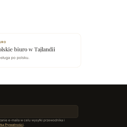
URO
olskie biuro w Tajlandii
sługa po polsku.
anie e-maila w celu wysyłki przewodnika i
yką Prywatności
.