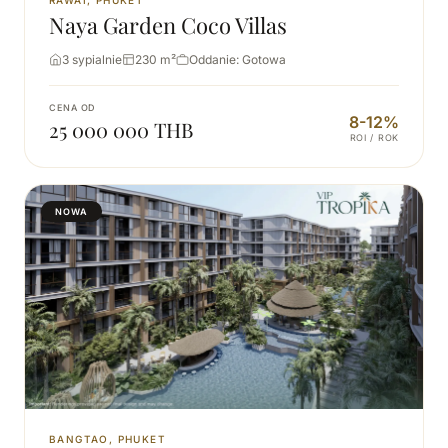
Naya Garden Coco Villas
3 sypialnie
230 m²
Oddanie: Gotowa
CENA OD
8-12%
25 000 000 THB
ROI / ROK
NOWA
BANGTAO, PHUKET