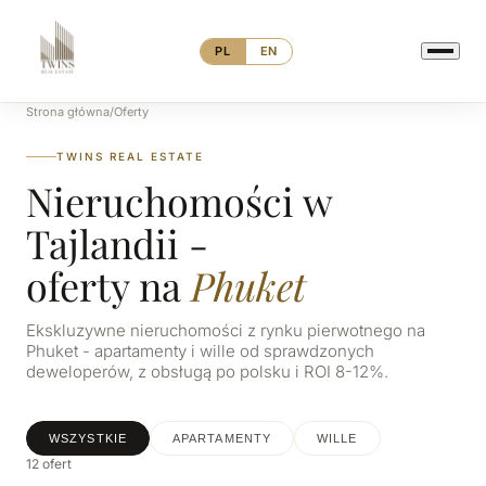
PL
EN
Strona główna
/
Oferty
TWINS REAL ESTATE
Nieruchomości w
Tajlandii -
oferty na
Phuket
Ekskluzywne nieruchomości z rynku pierwotnego na
Phuket - apartamenty i wille od sprawdzonych
deweloperów, z obsługą po polsku i ROI 8-12%.
WSZYSTKIE
APARTAMENTY
WILLE
12 ofert