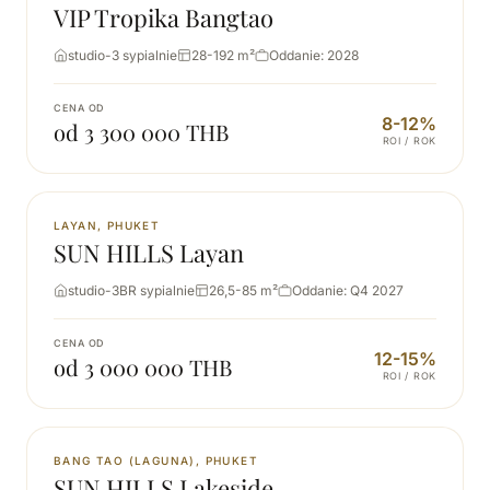
VIP Tropika Bangtao
studio-3 sypialnie
28-192 m²
Oddanie: 2028
CENA OD
8-12%
od 3 300 000 THB
ROI / ROK
NOWA
LAYAN, PHUKET
SUN HILLS Layan
studio-3BR sypialnie
26,5-85 m²
Oddanie: Q4 2027
CENA OD
12-15%
od 3 000 000 THB
ROI / ROK
NOWA
BANG TAO (LAGUNA), PHUKET
SUN HILLS Lakeside