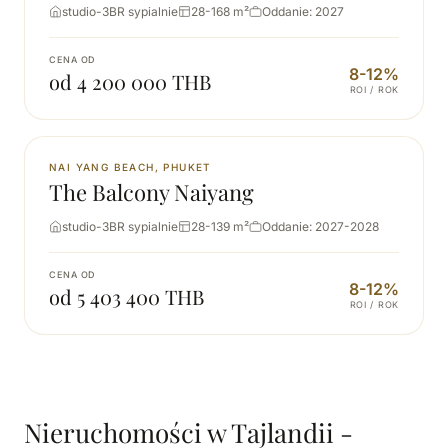
studio-3BR sypialnie
28-168 m²
Oddanie: 2027
CENA OD
8-12%
od 4 200 000 THB
ROI / ROK
NOWA
NAI YANG BEACH, PHUKET
The Balcony Naiyang
studio-3BR sypialnie
28-139 m²
Oddanie: 2027-2028
CENA OD
8-12%
od 5 403 400 THB
ROI / ROK
Nieruchomości w Tajlandii -