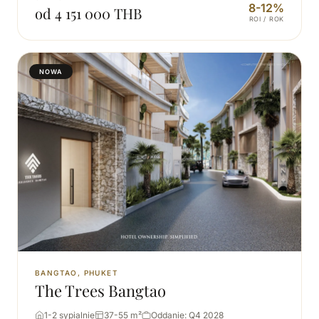
8-12%
od 4 151 000 THB
ROI / ROK
NOWA
BANGTAO, PHUKET
The Trees Bangtao
1-2 sypialnie
37-55 m²
Oddanie: Q4 2028