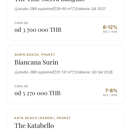
studio-2BR sypialnie
28-65 m²
Oddanie: Q4 2027
CENA OD
8-12%
od 3 700 000 THB
ROI / ROK
NOWA
SURIN BEACH, PHUKET
Biancana Surin
studio-3BR sypialnie
31-131 m²
Oddanie: Q3-Q4 2028
CENA OD
7-8%
od 5 270 000 THB
ROI / ROK
NOWA
KATA BEACH (KARON), PHUKET
The Katabello