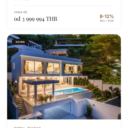
CENA OD
8-12%
od 3 999 994 THB
ROI / ROK
NOWA
RAWAI, PHUKET