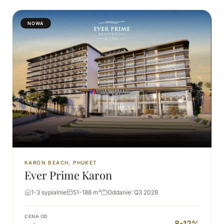
NOWA
KARON BEACH, PHUKET
Ever Prime Karon
1-3 sypialnie
51-188 m²
Oddanie: Q3 2028
CENA OD
8-12%