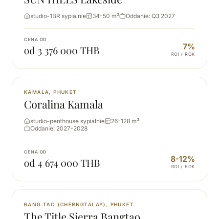
studio-1BR sypialnie
34-50 m²
Oddanie: Q3 2027
CENA OD
7%
od 3 376 000 THB
ROI / ROK
NOWA
KAMALA, PHUKET
Coralina Kamala
studio-penthouse sypialnie
26-128 m²
Oddanie: 2027-2028
CENA OD
8-12%
od 4 674 000 THB
ROI / ROK
NOWA
BANG TAO (CHERNGTALAY), PHUKET
The Title Sierra Bangtao