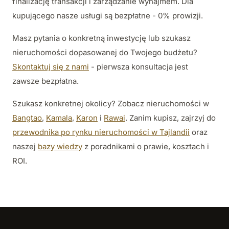
finalizację transakcji i zarządzanie wynajmem. Dla
kupującego nasze usługi są bezpłatne - 0% prowizji.
Masz pytania o konkretną inwestycję lub szukasz
nieruchomości dopasowanej do Twojego budżetu?
Skontaktuj się z nami
- pierwsza konsultacja jest
zawsze bezpłatna.
Szukasz konkretnej okolicy? Zobacz nieruchomości w
Bangtao
,
Kamala
,
Karon
i
Rawai
. Zanim kupisz, zajrzyj do
przewodnika po rynku nieruchomości w Tajlandii
oraz
naszej
bazy wiedzy
z poradnikami o prawie, kosztach i
ROI.