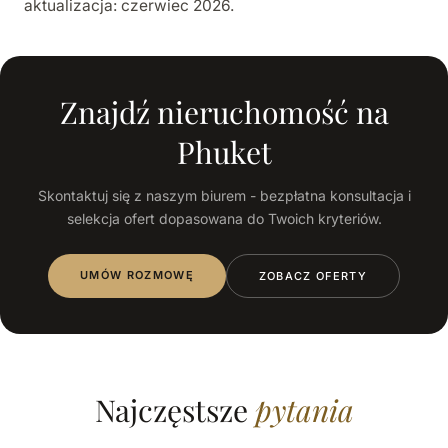
aktualizacja: czerwiec 2026.
Znajdź nieruchomość na
Phuket
Skontaktuj się z naszym biurem - bezpłatna konsultacja i
selekcja ofert dopasowana do Twoich kryteriów.
UMÓW ROZMOWĘ
ZOBACZ OFERTY
Najczęstsze
pytania