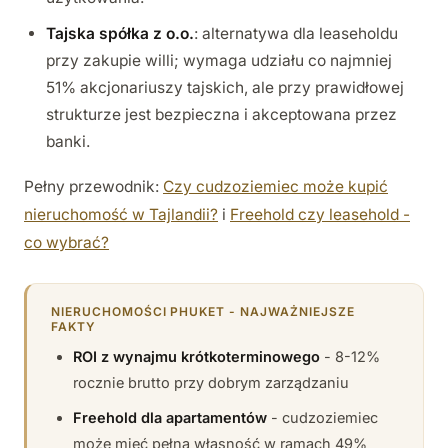
Tajska spółka z o.o.
: alternatywa dla leaseholdu
przy zakupie willi; wymaga udziału co najmniej
51% akcjonariuszy tajskich, ale przy prawidłowej
strukturze jest bezpieczna i akceptowana przez
banki.
Pełny przewodnik:
Czy cudzoziemiec może kupić
nieruchomość w Tajlandii?
i
Freehold czy leasehold -
co wybrać?
NIERUCHOMOŚCI PHUKET - NAJWAŻNIEJSZE
FAKTY
ROI z wynajmu krótkoterminowego
- 8-12%
rocznie brutto przy dobrym zarządzaniu
Freehold dla apartamentów
- cudzoziemiec
może mieć pełną własność w ramach 49%