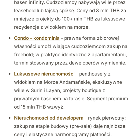
basen infinity. Cudzoziemcy nabywają wille przez
leasehold lub tajską spółkę. Ceny od 8 mln THB za
mniejsze projekty do 100+ mln THB za luksusowe
rezydencje z widokiem na morze.
Condo - kondominia
- prawna forma zbiorowej
własności umożliwiająca cudzoziemcom zakup na
freehold; w praktyce identyczne z apartamentami,
termin stosowany przez deweloperów wymiennie.
Luksusowe nieruchomości
- penthouse'y z
widokiem na Morze Andamańskie, ekskluzywne
wille w Surin i Layan, projekty boutique z
prywatnym basenem na tarasie. Segment premium
od 15 mln THB wzwyż.
Nieruchomości od dewelopera
- rynek pierwotny:
zakup na etapie budowy (pre-sale) daje najniższe
ceny i elastyczne harmonogramy płatności.