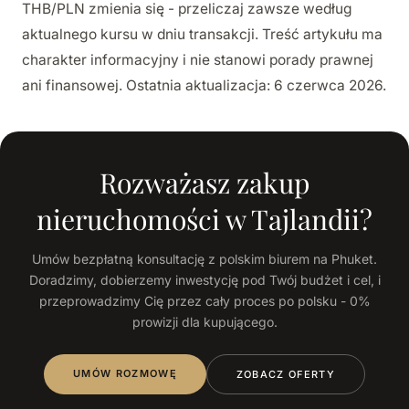
THB/PLN zmienia się - przeliczaj zawsze według
aktualnego kursu w dniu transakcji. Treść artykułu ma
charakter informacyjny i nie stanowi porady prawnej
ani finansowej. Ostatnia aktualizacja: 6 czerwca 2026.
Rozważasz zakup
nieruchomości w Tajlandii?
Umów bezpłatną konsultację z polskim biurem na Phuket.
Doradzimy, dobierzemy inwestycję pod Twój budżet i cel, i
przeprowadzimy Cię przez cały proces po polsku - 0%
prowizji dla kupującego.
UMÓW ROZMOWĘ
ZOBACZ OFERTY