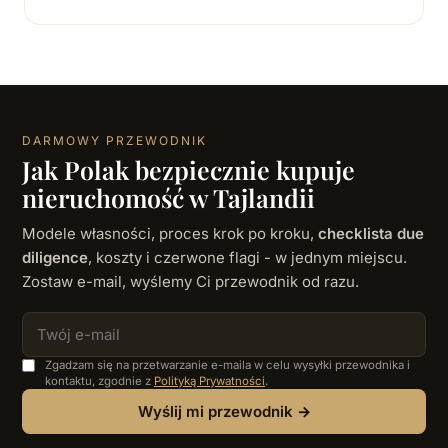
DARMOWY PRZEWODNIK
Jak Polak bezpiecznie kupuje
nieruchomość w Tajlandii
Modele własności, proces krok po kroku,
checklista due
diligence
, koszty i czerwone flagi - w jednym miejscu.
Zostaw e-mail, wyślemy Ci przewodnik od razu.
Zgadzam się na przetwarzanie e-maila w celu wysyłki przewodnika i
kontaktu, zgodnie z
Polityką Prywatności
.
Wyślij mi przewodnik →