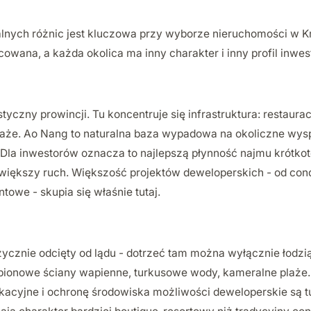
nych różnic jest kluczowa przy wyborze nieruchomości w Kra
owana, a każda okolica ma inny charakter i inny profil inwes
yczny prowincji. Tu koncentruje się infrastruktura: restauracj
laże. Ao Nang to naturalna baza wypadowa na okoliczne wysp
 Dla inwestorów oznacza to najlepszą płynność najmu krótko
większy ruch. Większość projektów deweloperskich - od cond
owe - skupia się właśnie tutaj.
zycznie odcięty od lądu - dotrzeć tam można wyłącznie łodzią.
: pionowe ściany wapienne, turkusowe wody, kameralne plaże
kacyjne i ochronę środowiska możliwości deweloperskie są t