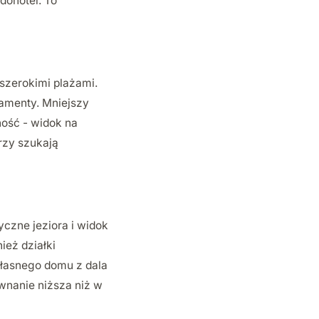
dohotel. To
 szerokimi plażami.
rtamenty. Mniejszy
ność - widok na
rzy szukają
yczne jeziora i widok
ież działki
własnego domu z dala
wnanie niższa niż w