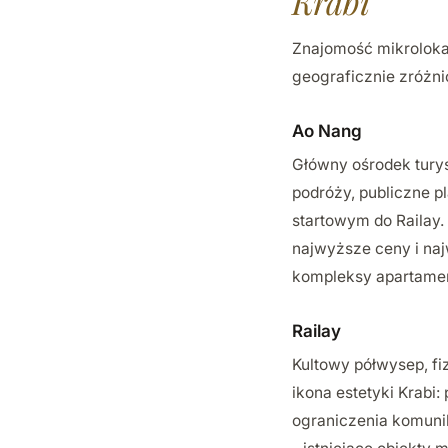
Krabi
Znajomość mikrolokal
geograficznie zróżnic
Ao Nang
Główny ośrodek turyst
podróży, publiczne p
startowym do Railay.
najwyższe ceny i naj
kompleksy apartament
Railay
Kultowy półwysep, fi
ikona estetyki Krabi
ograniczenia komuni