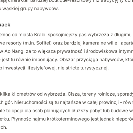
mają charakter bardziej boutique-resortowy niż tradycyjny con
zo wąskiej grupy nabywców.
kaek
łnoc od miasta Krabi, spokojniejszy pas wybrzeża z długimi,
we resorty (m.in. Sofitel) oraz bardziej kameralne wille i apa
 w Ao Nang, za to większa prywatność i środowiskowa intym
dę jest tu równie imponujący. Obszar przyciąga nabywców, któ
 inwestycji lifestyle'owej, nie stricte turystycznej.
 kilka kilometrów od wybrzeża. Cisza, tereny rolnicze, sporad
gór. Nieruchomości są tu najtańsze w całej prowincji - równ
e to opcja dla osób planujących dłuższy pobyt lub budowę 
ełku. Płynność najmu krótkoterminowego jest jednak nieporó
ych.