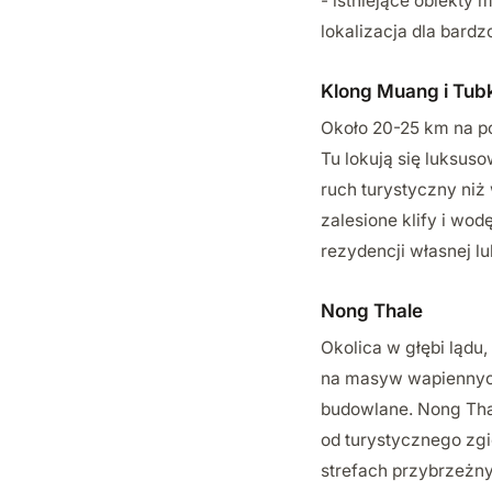
- istniejące obiekty 
lokalizacja dla bard
Klong Muang i Tub
Około 20-25 km na pó
Tu lokują się luksuso
ruch turystyczny niż
zalesione klify i wo
rezydencji własnej lub
Nong Thale
Okolica w głębi lądu,
na masyw wapiennych 
budowlane. Nong Thal
od turystycznego zgi
strefach przybrzeżn