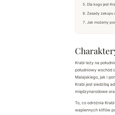
Dla kogo jest Kr
Zasady zakupu 
Jak możemy po
Charakter
Krabi leży na połud
południowy wschód o
Malajskiego, jak i po
Krabi jest siedzibą 
międzynarodowe oraz
To, co odróżnia Krab
wapiennych klifów po