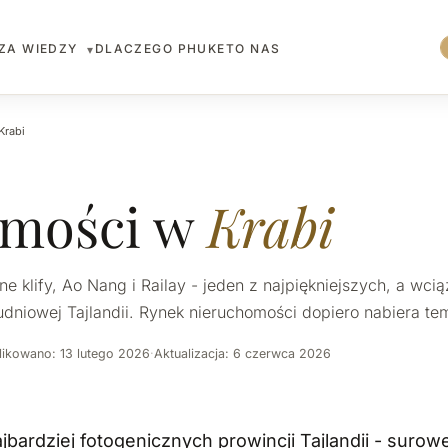
ZA WIEDZY
DLACZEGO PHUKET
O NAS
▾
Krabi
omości w
Krabi
e klify, Ao Nang i Railay - jeden z najpiękniejszych, a wcią
udniowej Tajlandii. Rynek nieruchomości dopiero nabiera te
ikowano: 13 lutego 2026
·
Aktualizacja: 6 czerwca 2026
ajbardziej fotogenicznych prowincji Tajlandii - surow