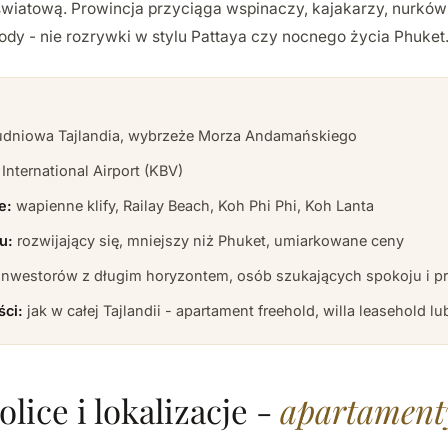
wiatową. Prowincja przyciąga wspinaczy, kajakarzy, nurków 
dy - nie rozrywki w stylu Pattaya czy nocnego życia Phuket
dniowa Tajlandia, wybrzeże Morza Andamańskiego
International Airport (KBV)
e:
wapienne klify, Railay Beach, Koh Phi Phi, Koh Lanta
u:
rozwijający się, mniejszy niż Phuket, umiarkowane ceny
inwestorów z długim horyzontem, osób szukających spokoju i p
ści:
jak w całej Tajlandii - apartament freehold, willa leasehold l
lice i lokalizacje -
apartamenty