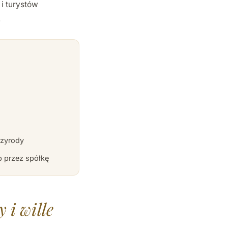
i turystów
.
rzyrody
ub przez spółkę
 i wille