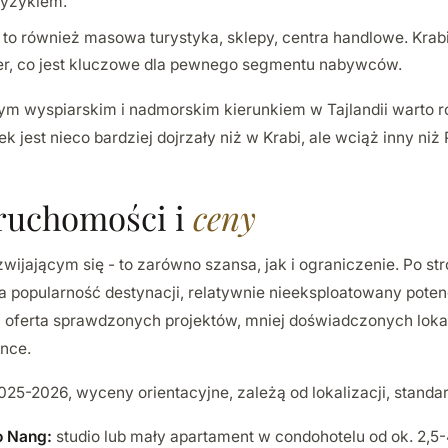
yzykiem.
to również masowa turystyka, sklepy, centra handlowe. Krab
er, co jest kluczowe dla pewnego segmentu nabywców.
ym wyspiarskim i nadmorskim kierunkiem w Tajlandii warto r
ek jest nieco bardziej dojrzały niż w Krabi, ale wciąż inny niż
ruchomości i
ceny
zwijającym się - to zarówno szansa, jak i ograniczenie. Po st
a popularność destynacji, relatywnie nieeksploatowany potenc
a oferta sprawdzonych projektów, mniej doświadczonych lok
ence.
025-2026, wyceny orientacyjne, zależą od lokalizacji, standa
o Nang:
studio lub mały apartament w condohotelu od ok. 2,5