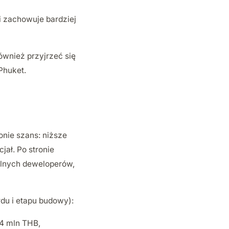
i zachowuje bardziej
ównież przyjrzeć się
 Phuket.
ronie szans: niższe
jał. Po stronie
alnych deweloperów,
rdu i etapu budowy):
-4 mln THB,