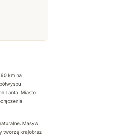
180 km na
 półwyspu
Koh Lanta. Miasto
połączenia
 naturalne. Masyw
y tworzą krajobraz