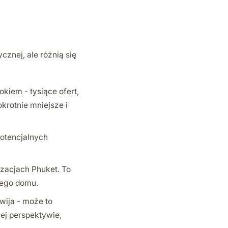
znej, ale różnią się
kiem - tysiące ofert,
krotnie mniejsze i
potencjalnych
izacjach Phuket. To
wego domu.
wija - może to
ej perspektywie,