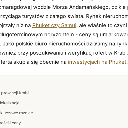
szmaragdowej wodzie Morza Andamańskiego, dzikie p
przyciąga turystów z całego świata. Rynek nieruchom
ojrzały niż na
Phuket czy Samui
, ale właśnie to czyn
 długoterminowym horyzontem - ceny są umiarkowane
 Jako polskie biuro nieruchomości działamy na rynku
ież przy poszukiwaniu i weryfikacji ofert w Krabi
ferta skupia się obecnie na
inwestycjach na Phuket
.
prowincji Krabi
lokalizacje
 kluczowe różnice
ości i ceny