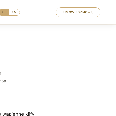
PL
EN
UMÓW ROZMOWĘ
ż
mpa.
e wapienne klify