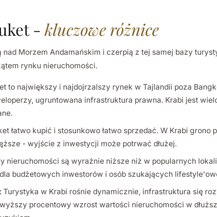
uket -
kluczowe różnice
 nad Morzem Andamańskim i czerpią z tej samej bazy turystyc
kątem rynku nieruchomości.
t to największy i najdojrzalszy rynek w Tajlandii poza Bangko
loperzy, ugruntowana infrastruktura prawna. Krabi jest wielo
ane.
et łatwo kupić i stosunkowo łatwo sprzedać. W Krabi grono 
ęższe - wyjście z inwestycji może potrwać dłużej.
y nieruchomości są wyraźnie niższe niż w popularnych lokal
dla budżetowych inwestorów i osób szukających lifestyle'o
:
Turystyka w Krabi rośnie dynamicznie, infrastruktura się roz
 wyższy procentowy wzrost wartości nieruchomości w dłuższ