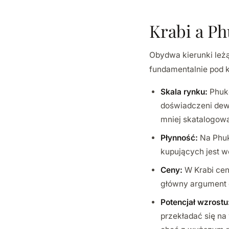
Krabi a Ph
Obydwa kierunki leżą
fundamentalnie pod 
Skala rynku:
Phuke
doświadczeni dewe
mniej skatalogow
Płynność:
Na Phuk
kupujących jest w
Ceny:
W Krabi cen
główny argument 
Potencjał wzrostu
przekładać się na