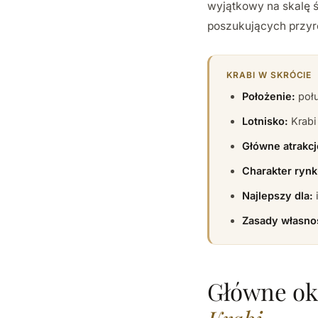
wyjątkowy na skalę ś
poszukujących przyro
KRABI W SKRÓCIE
Położenie:
połu
Lotnisko:
Krabi 
Główne atrakcj
Charakter rynk
Najlepszy dla:
Zasady własno
Główne oko