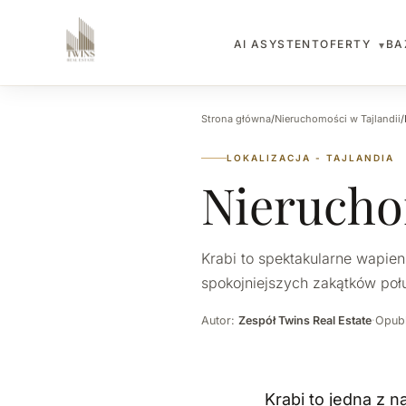
OFERTY
BA
AI ASYSTENT
▾
Strona główna
/
Nieruchomości w Tajlandii
/
LOKALIZACJA - TAJLANDIA
Nieruch
Krabi to spektakularne wapienn
spokojniejszych zakątków poł
Autor:
Zespół Twins Real Estate
·
Opubl
Krabi to jedna z n