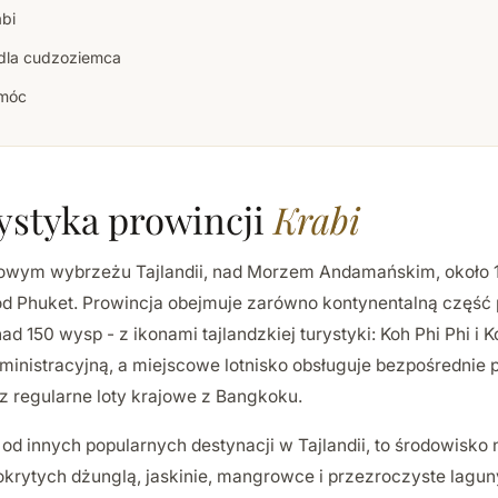
abi
dla cudzoziemca
móc
ystyka prowincji
Krabi
niowym wybrzeżu Tajlandii, nad Morzem Andamańskim, około 
d Phuket. Prowincja obejmuje zarówno kontynentalną część
nad 150 wysp - z ikonami tajlandzkiej turystyki: Koh Phi Phi i 
administracyjną, a miejscowe lotnisko obsługuje bezpośrednie 
 regularne loty krajowe z Bangkoku.
i od innych popularnych destynacji w Tajlandii, to środowisko
krytych dżunglą, jaskinie, mangrowce i przezroczyste lagun