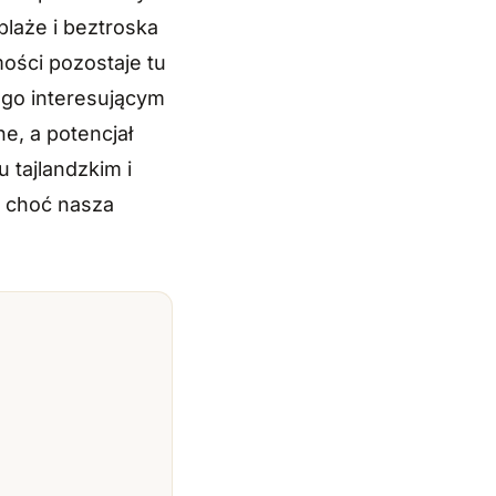
laże i beztroska
ości pozostaje tu
i go interesującym
, a potencjał
 tajlandzkim i
, choć nasza