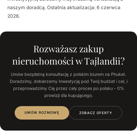
naszym doradcą. Ostatnia aktualizacja: 6 czerwca
2026.
Rozważasz zakup
nieruchomości w Tajlandii?
Umów bezpłatną konsultację z polskim biurem na Phuket.
Doradzimy, dobierzemy inwestycję pod Twój budżet i cel, i
przeprowadzimy Cię przez cały proces po polsku - 0%
prowizji dla kupującego.
UMÓW ROZMOWĘ
ZOBACZ OFERTY