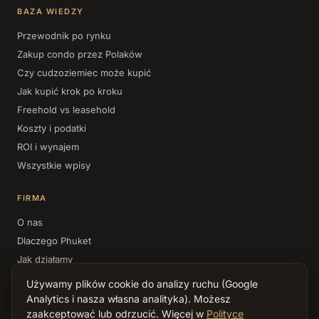
BAZA WIEDZY
Przewodnik po rynku
Zakup condo przez Polaków
Czy cudzoziemiec może kupić
Jak kupić krok po kroku
Freehold vs leasehold
Koszty i podatki
ROI i wynajem
Wszystkie wpisy
FIRMA
O nas
Dlaczego Phuket
Jak działamy
Kontakt
Używamy plików cookie do analizy ruchu (Google
Polityka prywatności
Analytics i nasza własna analityka). Możesz
zaakceptować lub odrzucić. Więcej w
Polityce