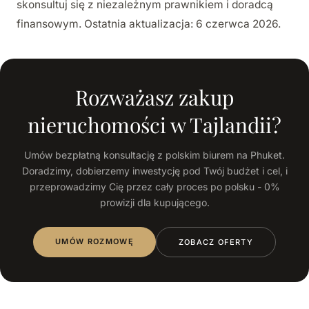
skonsultuj się z niezależnym prawnikiem i doradcą
finansowym. Ostatnia aktualizacja: 6 czerwca 2026.
Rozważasz zakup
nieruchomości w Tajlandii?
Umów bezpłatną konsultację z polskim biurem na Phuket.
Doradzimy, dobierzemy inwestycję pod Twój budżet i cel, i
przeprowadzimy Cię przez cały proces po polsku - 0%
prowizji dla kupującego.
UMÓW ROZMOWĘ
ZOBACZ OFERTY