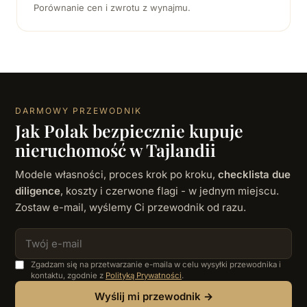
Porównanie cen i zwrotu z wynajmu.
DARMOWY PRZEWODNIK
Jak Polak bezpiecznie kupuje
nieruchomość w Tajlandii
Modele własności, proces krok po kroku,
checklista due
diligence
, koszty i czerwone flagi - w jednym miejscu.
Zostaw e-mail, wyślemy Ci przewodnik od razu.
Zgadzam się na przetwarzanie e-maila w celu wysyłki przewodnika i
kontaktu, zgodnie z
Polityką Prywatności
.
Wyślij mi przewodnik →