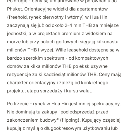
Po drugie - ceny są umiarkowane w porównaniu do
Phuket. Orientacyjne widełki dla apartamentów
(freehold, rynek pierwotny i wtórny) w Hua Hin
zaczynają się już od około 2-4 mln THB za mniejsze
jednostki, a w projektach premium z widokiem na
morze lub przy polach golfowych sięgają kilkunastu
milionów THB i wyżej. Wille leasehold dostępne są w
bardzo szerokim spektrum - od kompaktowych
domów za kilka milionów THB po ekskluzywne
rezydencje za kilkadziesiąt milionów THB. Ceny mają
charakter orientacyjny i zależą od konkretnego
projektu, etapu sprzedaży i kursu walut.
Po trzecie - rynek w Hua Hin jest mniej spekulacyjny.
Nie dominują tu zakupy "pod odsprzedaż przed
zakończeniem budowy" (flipping). Kupujący częściej
kupują z myślą o długookresowym użytkowaniu lub