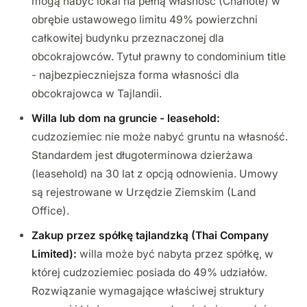
mogą nabyć lokal na pełną własność (Chanote) w
obrębie ustawowego limitu 49% powierzchni
całkowitej budynku przeznaczonej dla
obcokrajowców. Tytuł prawny to condominium title
- najbezpieczniejsza forma własności dla
obcokrajowca w Tajlandii.
Willa lub dom na gruncie - leasehold:
cudzoziemiec nie może nabyć gruntu na własność.
Standardem jest długoterminowa dzierżawa
(leasehold) na 30 lat z opcją odnowienia. Umowy
są rejestrowane w Urzędzie Ziemskim (Land
Office).
Zakup przez spółkę tajlandzką (Thai Company
Limited):
willa może być nabyta przez spółkę, w
której cudzoziemiec posiada do 49% udziałów.
Rozwiązanie wymagające właściwej struktury