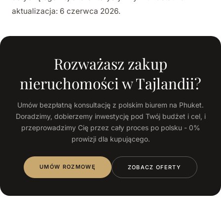
aktualizacja: 6 czerwca 2026.
Rozważasz zakup
nieruchomości w Tajlandii?
Umów bezpłatną konsultację z polskim biurem na Phuket.
Doradzimy, dobierzemy inwestycję pod Twój budżet i cel, i
przeprowadzimy Cię przez cały proces po polsku - 0%
prowizji dla kupującego.
UMÓW ROZMOWĘ
ZOBACZ OFERTY