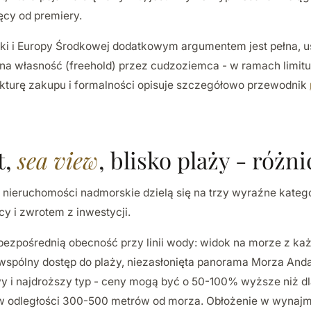
ęcy od premiery.
ki i Europy Środkowej dodatkowym argumentem jest pełna,
na własność (freehold) przez cudzoziemca - w ramach limit
kturę zakupu i formalności opisuje szczegółowo przewodnik
t,
sea view
, blisko plaży - różni
 nieruchomości nadmorskie dzielą się na trzy wyraźne kategor
cy i zwrotem z inwestycji.
ezpośrednią obecność przy linii wody: widok na morze z ka
 wspólny dostęp do plaży, niezasłonięta panorama Morza An
owy i najdroższy typ - ceny mogą być o 50-100% wyższe niż 
 w odległości 300-500 metrów od morza. Obłożenie w wynajm