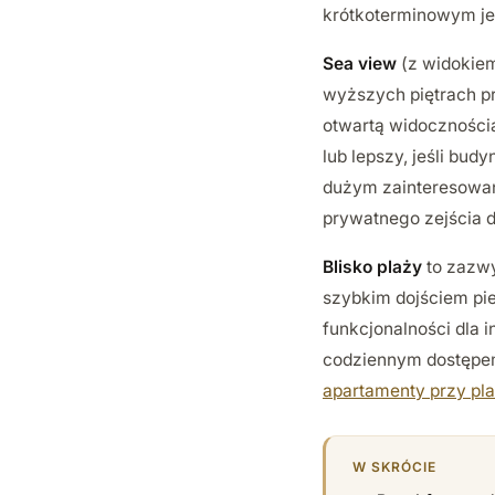
krótkoterminowym je
Sea view
(z widokiem
wyższych piętrach pr
otwartą widocznością
lub lepszy, jeśli bu
dużym zainteresowan
prywatnego zejścia 
Blisko plaży
to zazwy
szybkim dojściem pie
funkcjonalności dla
codziennym dostępem 
apartamenty przy pl
W SKRÓCIE