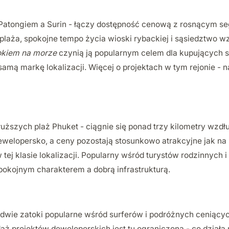
Patongiem a Surin - łączy dostępność cenową z rosnącym 
laża, spokojne tempo życia wioski rybackiej i sąsiedztwo w
okiem na morze
czynią ją popularnym celem dla kupujących s
amą markę lokalizacji. Więcej o projektach w tym rejonie - n
łuższych plaż Phuket - ciągnie się ponad trzy kilometry wzdłu
ewelopersko, a ceny pozostają stosunkowo atrakcyjne jak na
 tej klasie lokalizacji. Popularny wśród turystów rodzinnych 
okojnym charakterem a dobrą infrastrukturą.
to dwie zatoki popularne wśród surferów i podróżnych ceniąc
ż projektów deweloperskich jest tu ograniczona - co działa 