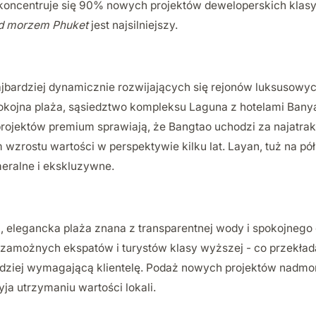
 koncentruje się 90% nowych projektów deweloperskich klasy
d morzem Phuket
jest najsilniejszy.
ajbardziej dynamicznie rozwijających się rejonów luksusowyc
okojna plaża, sąsiedztwo kompleksu Laguna z hotelami Bany
projektów premium sprawiają, że Bangtao uchodzi za najatrak
 wzrostu wartości w perspektywie kilku lat. Layan, tuż na pó
meralne i ekskluzywne.
a, elegancka plaża znana z transparentnej wody i spokojnego 
 zamożnych ekspatów i turystów klasy wyższej - co przekład
dziej wymagającą klientelę. Podaż nowych projektów nadmors
ja utrzymaniu wartości lokali.