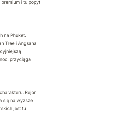
 premium i tu popyt
h na Phuket.
an Tree i Angsana
cyjniejszą
łnoc, przyciąga
charakteru. Rejon
a się na wyższe
kich jest tu