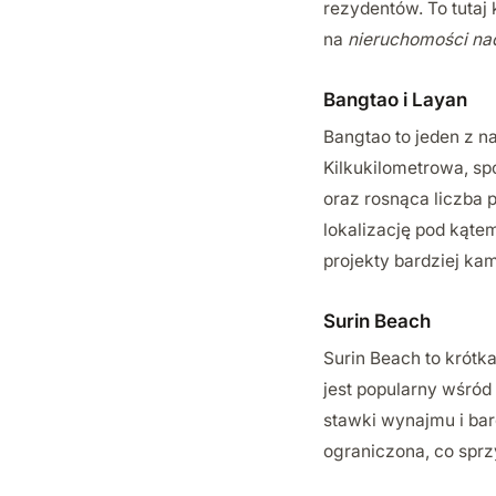
rezydentów. To tutaj
na
nieruchomości na
Bangtao i Layan
Bangtao to jeden z n
Kilkukilometrowa, sp
oraz rosnąca liczba 
lokalizację pod kątem
projekty bardziej ka
Surin Beach
Surin Beach to krótk
jest popularny wśród
stawki wynajmu i bar
ograniczona, co sprzy