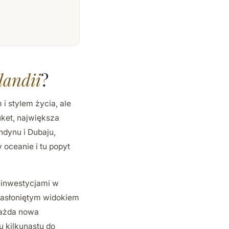
landii
?
i stylem życia, ale
uket, największa
ndynu i Dubaju,
 oceanie i tu popyt
inwestycjami w
iezasłoniętym widokiem
Każda nowa
u kilkunastu do