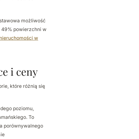
 ustawowa możliwość
u 49% powierzchni w
nieruchomości w
ce i ceny
ie, które różnią się
żdego poziomu,
damańskiego. To
dla porównywalnego
ie