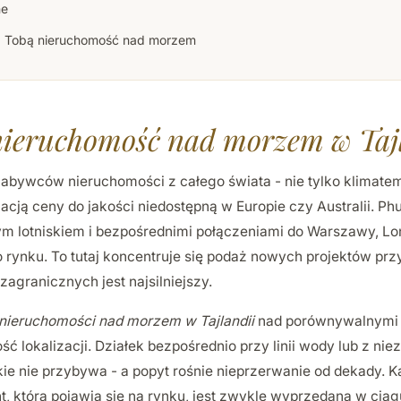
ne
z Tobą nieruchomość nad morzem
nieruchomość nad morzem w Taj
nabywców nieruchomości z całego świata - nie tylko klimatem 
acją ceny do jakości niedostępną w Europie czy Australii. Ph
m lotniskiem i bezpośrednimi połączeniami do Warszawy, Lo
 rynku. To tutaj koncentruje się podaż nowych projektów przy
agranicznych jest najsilniejszy.
nieruchomości nad morzem w Tajlandii
nad porównywalnymi 
ść lokalizacji. Działek bezpośrednio przy linii wody lub z n
e nie przybywa - a popyt rośnie nieprzerwanie od dekady. 
t, która pojawia się na rynku, jest zwykle wyprzedana w ciąg