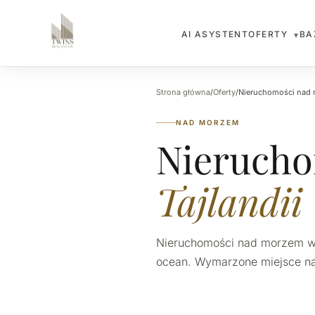
OFERTY
BA
AI ASYSTENT
▾
Strona główna
/
Oferty
/
Nieruchomości nad
NAD MORZEM
Nieruch
Tajlandii
Nieruchomości nad morzem w Ta
ocean. Wymarzone miejsce na