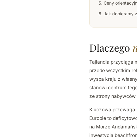
Ceny orientacyj
Jak dobieramy 
Dlaczego
Tajlandia przyciąga 
przede wszystkim rel
wyspa kraju z własny
stanowi centrum tego
ze strony nabywców z
Kluczowa przewaga
Europie to deficytowo
na Morze Andamański
inwestycja beachfron