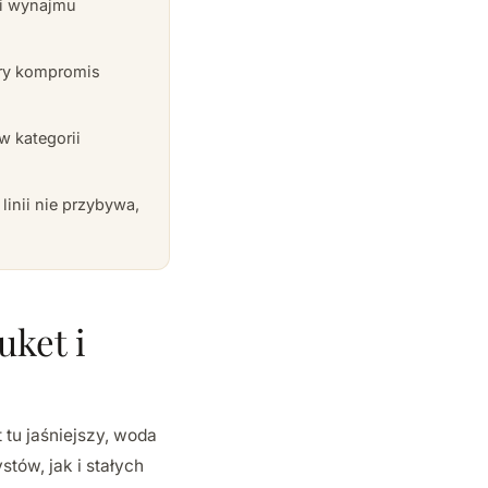
ki wynajmu
bry kompromis
w kategorii
linii nie przybywa,
ket i
 tu jaśniejszy, woda
tów, jak i stałych