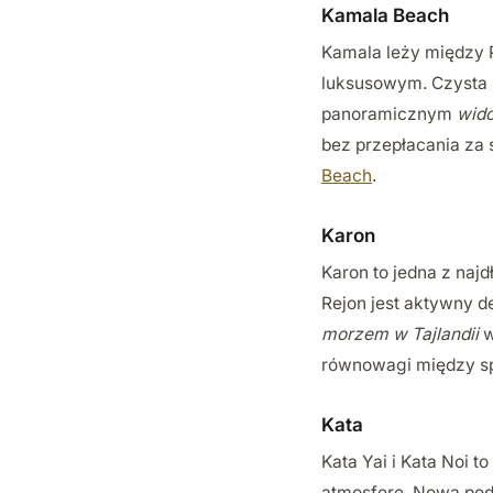
Kamala Beach
Kamala leży między 
luksusowym. Czysta p
panoramicznym
wid
bez przepłacania za s
Beach
.
Karon
Karon to jedna z najd
Rejon jest aktywny d
morzem w Tajlandii
w
równowagi między sp
Kata
Kata Yai i Kata Noi 
atmosferę. Nowa poda