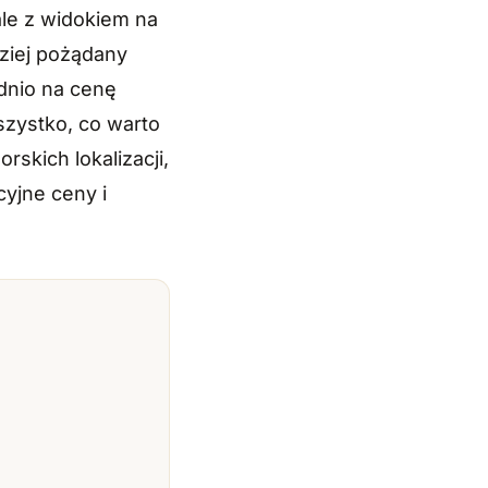
ale z widokiem na
dziej pożądany
dnio na cenę
zystko, co warto
skich lokalizacji,
yjne ceny i