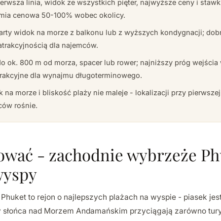
ierwsza linia, widok ze wszystkich pięter, najwyższe ceny i staw
mia cenowa 50-100% wobec okolicy.
arty widok na morze z balkonu lub z wyższych kondygnacji; do
atrakcyjnością dla najemców.
o ok. 800 m od morza, spacer lub rower; najniższy próg wejścia 
trakcyjne dla wynajmu długoterminowego.
 na morze i bliskość plaży nie maleje - lokalizacji przy pierwszej 
ców rośnie.
ować - zachodnie wybrzeże Phu
wyspy
huket to rejon o najlepszych plażach na wyspie - piasek jest
y słońca nad Morzem Andamańskim przyciągają zarówno turys