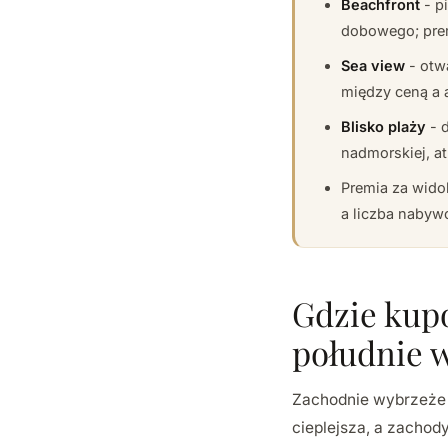
Beachfront
- p
dobowego; pre
Sea view
- otw
między ceną a 
Blisko plaży
- d
nadmorskiej, a
Premia za widok
a liczba nabyw
Gdzie kup
południe 
Zachodnie wybrzeże P
cieplejsza, a zachod