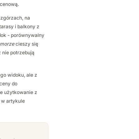
 cenową.
wzgórzach, na
arasy i balkony z
idok - porównywalny
 morze
cieszy się
nie potrzebują
go widoku, ale z
 ceny do
ne użytkowanie z
 w artykule