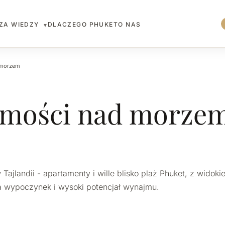
ZA WIEDZY
DLACZEGO PHUKET
O NAS
▾
 morzem
omości nad morze
jlandii - apartamenty i wille blisko plaż Phuket, z widoki
 wypoczynek i wysoki potencjał wynajmu.