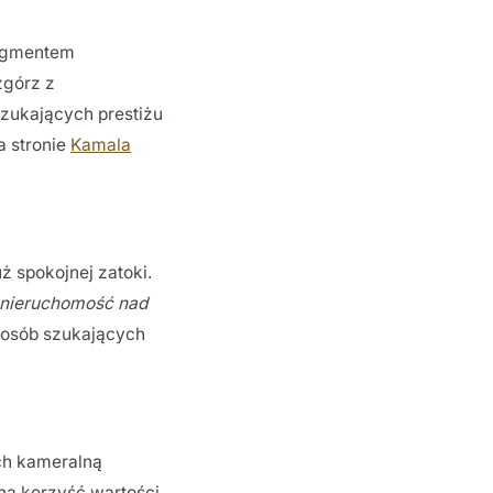
segmentem
zgórz z
zukających prestiżu
a stronie
Kamala
ż spokojnej zatoki.
nieruchomość nad
i osób szukających
ych kameralną
na korzyść wartości