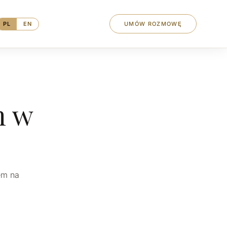
PL
EN
UMÓW ROZMOWĘ
m w
em na