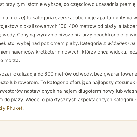
st przy tym istotnie wyższe, co częściowo uzasadnia premię
 na morze) to kategoria szersza: obejmuje apartamenty na 
ojektów zlokalizowanych 100-400 metrów od plaży, a także t
 wody. Ceny są wyraźnie niższe niż przy beachfroncie, a w
dynek stoi wyżej nad poziomem plaży. Kategoria
z widokiem na
iem najemców krótkoterminowych, którzy chcą widoku, lecz 
do morza.
czaj lokalizacja do 800 metrów od wody, bez gwarantowane
szo lub rowerem. To kategoria oferująca najlepszy stosunek
 inwestorów nastawionych na najem długoterminowy lub włas
do plaży. Więcej o praktycznych aspektach tych kategorii -
aży Phuket
.