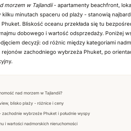
d morzem w Tajlandii
- apartamenty beachfront, lok
w kilku minutach spaceru od plaży - stanowią najbar
Phuket. Bliskość oceanu przekłada się tu bezpośre
ynajmu dobowego i wartość odsprzedaży. Poniżej ws
djęciem decyzji: od różnic między kategoriami nadmor
 rejonów zachodniego wybrzeża Phuket, po orientac
yjny.
homość nad morzem w Tajlandii?
iew, blisko plaży - różnice i ceny
 zachodnie wybrzeże Phuket i południe wyspy
mu i wartości nadmorskich nieruchomości