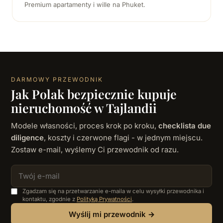
Premium apartamenty i wille na Phuket.
DARMOWY PRZEWODNIK
Jak Polak bezpiecznie kupuje
nieruchomość w Tajlandii
Modele własności, proces krok po kroku,
checklista due
diligence
, koszty i czerwone flagi - w jednym miejscu.
Zostaw e-mail, wyślemy Ci przewodnik od razu.
Zgadzam się na przetwarzanie e-maila w celu wysyłki przewodnika i
kontaktu, zgodnie z
Polityką Prywatności
.
Wyślij mi przewodnik →