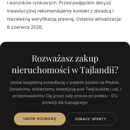
i warunków rynkowych. Przed podjęciem decyzji
inwestycyjnej rekomendujemy kontakt z doradcą i
niezależną weryfikację prawną. Ostatnia aktualizacja:
6 czerwca 2026.
Rozważasz zakup
nieruchomości w Tajlandii?
Umów bezpłatną konsultację z polskim biurem na Phuket.
Doradzimy, dobierzemy inwestycję pod Twój budżet i cel, i
przeprowadzimy Cię przez cały proces po polsku - 0%
prowizji dla kupującego.
UMÓW ROZMOWĘ
ZOBACZ OFERTY