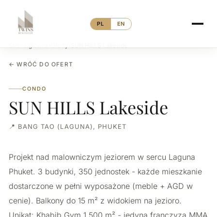
PL
EN
Strona główna
›
Oferty
›
SUN HILLS Lakeside
← WRÓĆ DO OFERT
CONDO
SUN HILLS Lakeside
📍 BANG TAO (LAGUNA), PHUKET
Projekt nad malowniczym jeziorem w sercu Laguna
Phuket. 3 budynki, 350 jednostek - każde mieszkanie
dostarczone w pełni wyposażone (meble + AGD w
cenie). Balkony do 15 m² z widokiem na jezioro.
Unikat: Khabib Gym 1 500 m² - jedyna franczyza MMA