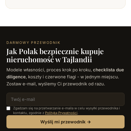
DARMOWY PRZEWODNIK
Jak Polak bezpiecznie kupuje
nieruchomość w Tajlandii
Modele własności, proces krok po kroku,
checklista due
diligence
, koszty i czerwone flagi - w jednym miejscu.
Zostaw e-mail, wyślemy Ci przewodnik od razu.
Zgadzam się na przetwarzanie e-maila w celu wysyłki przewodnika i
kontaktu, zgodnie z
Polityką Prywatności
.
Wyślij mi przewodnik →