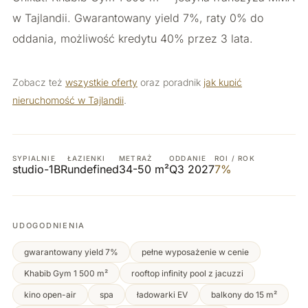
w Tajlandii. Gwarantowany yield 7%, raty 0% do
oddania, możliwość kredytu 40% przez 3 lata.
Zobacz też
wszystkie oferty
oraz poradnik
jak kupić
nieruchomość w Tajlandii
.
SYPIALNIE
ŁAZIENKI
METRAŻ
ODDANIE
ROI / ROK
studio-1BR
undefined
34-50 m²
Q3 2027
7%
UDOGODNIENIA
gwarantowany yield 7%
pełne wyposażenie w cenie
Khabib Gym 1 500 m²
rooftop infinity pool z jacuzzi
kino open-air
spa
ładowarki EV
balkony do 15 m²